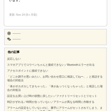
います。
更新:
Nov 24 (8ヶ月前)
--------
--------
他の記事
反応しない
スマホアプリでコウペンちゃんと接続できない／Bluetoothエラーが出る
アクセスポイントに接続できない
「どこか調子が悪いみたい。お問い合わせ窓口に相談してねー。」と発話する
場合の対処法
「体がポカポカしてきちゃった」「体があっつくなっちゃった」と発話した場
合の対処法
設定をお買い上げ時の状態に戻したい／ファクトリーリセットとリセット
時計がずれる／時間が合っていない／アラームが異なる時間に作動する
アラームの設定をしていないのに、勝手にアラームがセットされてしまう、ま