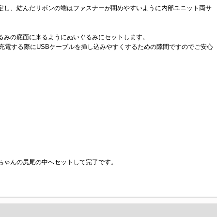
定し、結んだリボンの端はファスナーが閉めやすいように内部ユニット両サ
るみの底面に来るようにぬいぐるみにセットします。
充電する際にUSBケーブルを挿し込みやすくするための隙間ですのでご安心
ちゃんの尻尾の中へセットして完了です。