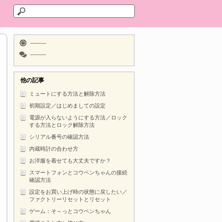
--------
--------
他の記事
ミュートにする方法と解除方法
初期設定／はじめましての設定
電源が入らないようにする方法／ロック
する方法とロック解除方法
シリアル番号の確認方法
内蔵時計の合わせ方
お洋服を着せても大丈夫ですか？
スマートフォンとコウペンちゃんの接続
確認方法
設定をお買い上げ時の状態に戻したい／
ファクトリーリセットとリセット
ゲーム：そ～っとコウペンちゃん