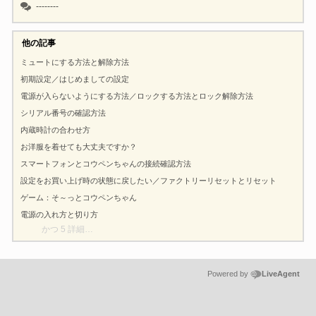
--------
他の記事
ミュートにする方法と解除方法
初期設定／はじめましての設定
電源が入らないようにする方法／ロックする方法とロック解除方法
シリアル番号の確認方法
内蔵時計の合わせ方
お洋服を着せても大丈夫ですか？
スマートフォンとコウペンちゃんの接続確認方法
設定をお買い上げ時の状態に戻したい／ファクトリーリセットとリセット
ゲーム：そ～っとコウペンちゃん
電源の入れ方と切り方
かつ 5 詳細…
Powered by
LiveAgent